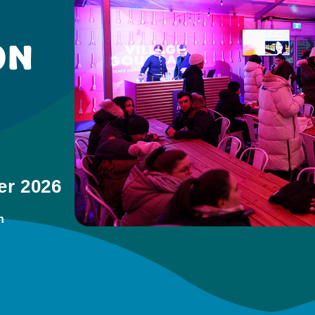
ON
er 2026
n